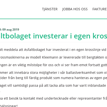
TJÄNSTER
JOBBA HOS OSS
FAKTURE
d: 09 aug 2019
ltbolaget investerar i egen kros
olt meddela att Asfaltbolaget har investerat i en egen krosslinje vid
rossmaskinerna av modell Kleemann är levererade till bergtäkten oc
ngen är en viktig milstolpe för oss och vi ser fram emot fortsatt g
mmer att innebära stora möjligheter i vår ballastverksamhet som v
dtider från berg till färdig produkt som numera hanteras av egen pe
aget vill samtidigt passa på att tacka alla som har varit inblandade
.
oka ett besök ta kontakt med undertecknade eller representanter fr
hälsningar!