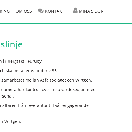
RING
OM OSS
KONTAKT
MINA SIDOR
slinje
 vår bergtäkt i Furuby.
h ska installeras under v.33.
ott samarbetet mellan Asfaltbolaget och Wirtgen.
i numera har kontroll över hela värdekedjan med
rsonal.
 i affären från leverantör till vår engagerande
ån Wirtgen.