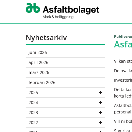
Nyhetsarkiv
Publicera
Asfa
juni 2026
Vi kan st
april 2026
De nya k
mars 2026
Investeri
februari 2026
Detta ko
2025
korta le
2024
Asfaltbol
personal
2023
Vill ni b
2022
Somriga 