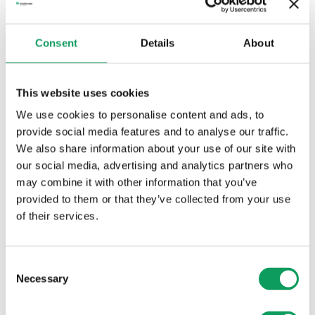
"Vi är jätteglada för det fortsatta förtroendet att fortsätta som
beläggningsentreprenör åt Karlskrona kommun, vi ser fram
emot ett fortsatt gott samarbete" säger Kent Bergman
Consent
Details
About
Platschef asfalt i Blekinge.
2023-02-23
This website uses cookies
Asfaltbolaget - Mark & beläggning
We use cookies to personalise content and ads, to
provide social media features and to analyse our traffic.
We also share information about your use of our site with
our social media, advertising and analytics partners who
may combine it with other information that you’ve
provided to them or that they’ve collected from your use
of their services.
Consent
Necessary
Selection