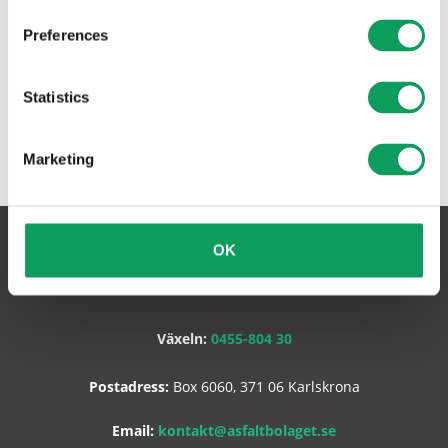
Preferences
Statistics
Marketing
OK
Asfaltbolaget Sverige AB
Växeln:
0455-804 30
Postadress:
Box 6060, 371 06 Karlskrona
Email:
kontakt@asfaltbolaget.se